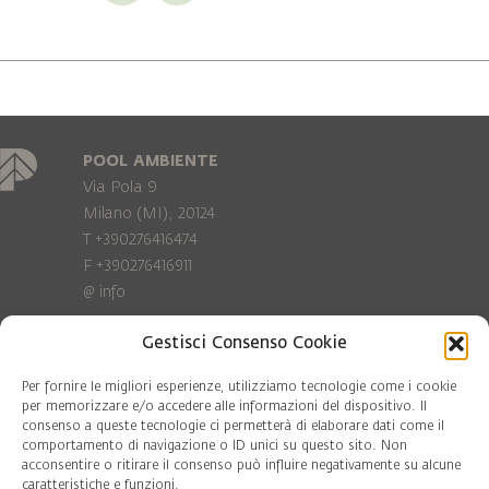
POOL AMBIENTE
Via Pola 9
Milano (MI), 20124
T +390276416474
F +390276416911
@
info
Gestisci Consenso Cookie
Privacy Policy
Cookie policy
Per fornire le migliori esperienze, utilizziamo tecnologie come i cookie
per memorizzare e/o accedere alle informazioni del dispositivo. Il
consenso a queste tecnologie ci permetterà di elaborare dati come il
COD. FISC. 97081560159
comportamento di navigazione o ID unici su questo sito. Non
P.IVA 06375640965
acconsentire o ritirare il consenso può influire negativamente su alcune
© Pool Ambiente 2026
caratteristiche e funzioni.