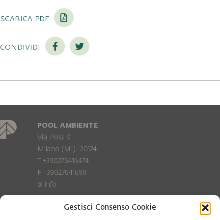
scarica pdf
condividi
POOL AMBIENTE
Via Pola 9
Milano (MI), 20124
T +390276416474
F +390276416911
@
info
Gestisci Consenso Cookie
Privacy Policy