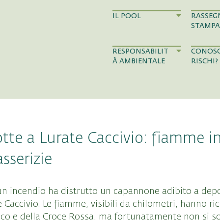
IL POOL
RASSEG
STAMPA
RESPONSABILIT
CONOSC
À AMBIENTALE
RISCHI?
otte a Lurate Caccivio: fiamme i
sserizie
 un incendio ha distrutto un capannone adibito a dep
Caccivio. Le fiamme, visibili da chilometri, hanno ric
oco e della Croce Rossa, ma fortunatamente non si son