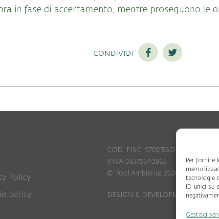
ora in fase di accertamento, mentre proseguono le o
condividi
COD. FISC. 97081560159
Per fornire 
P.IVA 06375640965
memorizzare
© Pool Ambiente 2026
cy Policy
tecnologie 
ID unici su 
ie policy
DESIGN & DEVELOPMENT by
Leftl
negativament
Gestisci ser