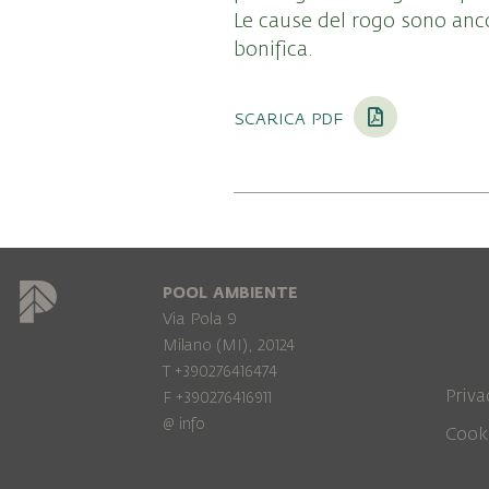
Le cause del rogo sono anc
bonifica.
scarica pdf
POOL AMBIENTE
Via Pola 9
Milano (MI), 20124
T +390276416474
Priva
F +390276416911
@
info
Cook