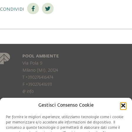
condividi
POOL AMBIENTE
Via Pola 9
Milano (MI), 20124
T +390276416474
F +390276416911
@
info
Gestisci Consenso Cookie
Privacy Policy
Cookie policy
Per fornire le migliori esperienze, utilizziamo tecnologie come i cookie
per memorizzare e/o accedere alle informazioni del dispositivo. Il
consenso a queste tecnologie ci permetterà di elaborare dati come il
COD. FISC. 97081560159