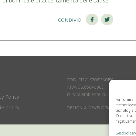
 di bonifica e di accertamento delle cause.
condividi
COD. FISC. 97081560159
P.IVA 06375640965
© Pool Ambiente 2026
cy Policy
Per fornire 
memorizzare
ie policy
DESIGN & DEVELOPMENT by
Leftl
tecnologie 
ID unici su 
negativament
Gestisci ser