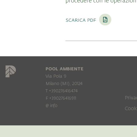
procedere con le operazioni
scarica pdf
POOL AMBIENTE
Via Pola 9
Milano (MI), 20124
T +390276416474
Priva
F +390276416911
@
info
Cook