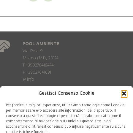
POOL AMBIENTE
Via Pola 9
Milano (MI), 20124
T +390276416474
F +390276416911
@
info
Gestisci Consenso Cookie
Privacy Policy
Cookie policy
Per fornire le migliori esperienze, utilizziamo tecnologie come i cookie
per memorizzare e/o accedere alle informazioni del dispositivo. Il
consenso a queste tecnologie ci permetterà di elaborare dati come il
COD. FISC. 97081560159
comportamento di navigazione o ID unici su questo sito. Non
P.IVA 06375640965
acconsentire o ritirare il consenso può influire negativamente su alcune
© Pool Ambiente 2026
caratteristiche e funzioni.