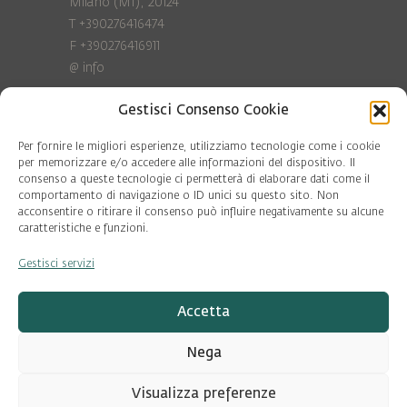
Milano (MI), 20124
T +390276416474
F +390276416911
@
info
Gestisci Consenso Cookie
Privacy Policy
Cookie policy
Per fornire le migliori esperienze, utilizziamo tecnologie come i cookie
per memorizzare e/o accedere alle informazioni del dispositivo. Il
consenso a queste tecnologie ci permetterà di elaborare dati come il
COD. FISC. 97081560159
comportamento di navigazione o ID unici su questo sito. Non
P.IVA 06375640965
acconsentire o ritirare il consenso può influire negativamente su alcune
© Pool Ambiente 2026
caratteristiche e funzioni.
Gestisci servizi
DESIGN & DEVELOPMENT by
Leftloft
Accetta
Nega
Visualizza preferenze