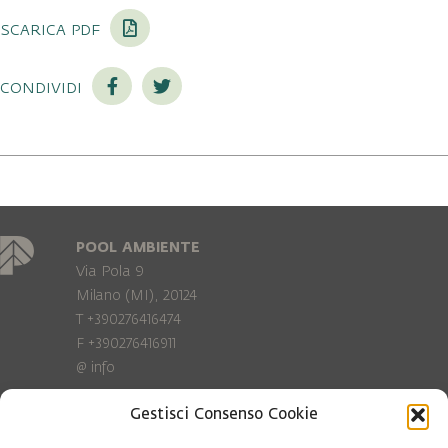
scarica pdf
condividi
POOL AMBIENTE
Via Pola 9
Milano (MI), 20124
T +390276416474
F +390276416911
@
info
Gestisci Consenso Cookie
Privacy Policy