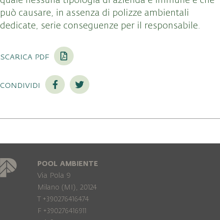
quale nessuna tipologia di azienda è immune e che
può causare, in assenza di polizze ambientali
dedicate, serie conseguenze per il responsabile.
scarica pdf
condividi
POOL AMBIENTE
Via Pola 9
Milano (MI), 20124
T +390276416474
F +390276416911