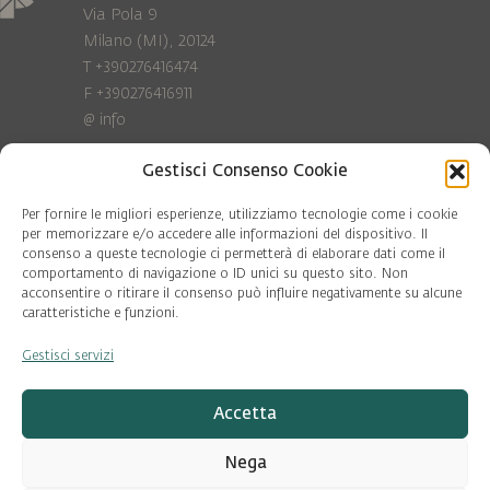
Via Pola 9
Milano (MI), 20124
T +390276416474
F +390276416911
@
info
Gestisci Consenso Cookie
Privacy Policy
Cookie policy
Per fornire le migliori esperienze, utilizziamo tecnologie come i cookie
per memorizzare e/o accedere alle informazioni del dispositivo. Il
consenso a queste tecnologie ci permetterà di elaborare dati come il
COD. FISC. 97081560159
comportamento di navigazione o ID unici su questo sito. Non
P.IVA 06375640965
acconsentire o ritirare il consenso può influire negativamente su alcune
© Pool Ambiente 2026
caratteristiche e funzioni.
Gestisci servizi
DESIGN & DEVELOPMENT by
Leftloft
Accetta
Nega