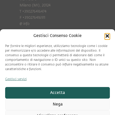
Milano (MI), 20124
T +390276416474
F +390276416911
@
info
Gestisci Consenso Cookie
Privacy Policy
Cookie policy
Per fornire le migliori esperienze, utilizziamo tecnologie come i cookie
per memorizzare e/o accedere alle informazioni del dispositivo. Il
consenso a queste tecnologie ci permetterà di elaborare dati come il
COD. FISC. 97081560159
comportamento di navigazione o ID unici su questo sito. Non
P.IVA 06375640965
acconsentire o ritirare il consenso può influire negativamente su alcune
© Pool Ambiente 2026
caratteristiche e funzioni.
Gestisci servizi
DESIGN & DEVELOPMENT by
Leftloft
Accetta
Nega