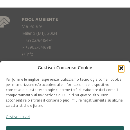
POOL AMBIENTE
Via Pola 9
Milano (MI), 20124
T +390276416474
F +390276416911
@
info
Gestisci Consenso Cookie
Privacy Policy
Cookie policy
Per fornire le migliori esperienze, utilizziamo tecnologie come i cookie
per memorizzare e/o accedere alle informazioni del dispositivo. Il
consenso a queste tecnologie ci permetterà di elaborare dati come il
COD. FISC. 97081560159
comportamento di navigazione o ID unici su questo sito. Non
P.IVA 06375640965
acconsentire o ritirare il consenso può influire negativamente su alcune
© Pool Ambiente 2026
caratteristiche e funzioni.
Gestisci servizi
DESIGN & DEVELOPMENT by
Leftloft