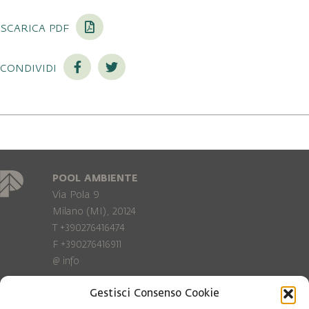
scarica pdf
condividi
POOL AMBIENTE
Via Pola 9
Milano (MI), 20124
T +390276416474
F +390276416911
@
info
Gestisci Consenso Cookie
Privacy Policy