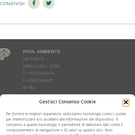
condividi
POOL AMBIENTE
Via Pola 9
Milano (MI), 20124
T +390276416474
F +390276416911
@
info
Gestisci Consenso Cookie
Privacy Policy
Cookie policy
Per fornire le migliori esperienze, utilizziamo tecnologie come i cookie
per memorizzare e/o accedere alle informazioni del dispositivo. Il
consenso a queste tecnologie ci permetterà di elaborare dati come il
COD. FISC. 97081560159
comportamento di navigazione o ID unici su questo sito. Non
P.IVA 06375640965