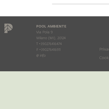
POOL AMBIENTE
Via Pola 9
Milano (MI), 20124
T +390276416474
Priva
F +390276416911
@
info
Cook