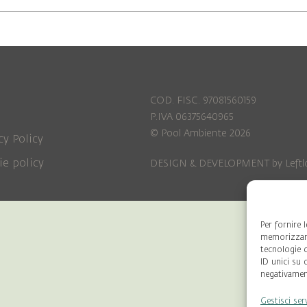
COD. FISC. 97081560159
P.IVA 06375640965
© Pool Ambiente 2026
cy Policy
ie policy
DESIGN & DEVELOPMENT by
Leftl
Per fornire 
memorizzare
tecnologie 
ID unici su 
negativament
Gestisci ser