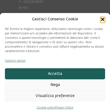
F +390276416911
@
info
Gestisci Consenso Cookie
Privacy Policy
Cookie policy
Per fornire le migliori esperienze, utilizziamo tecnologie come i cookie
per memorizzare e/o accedere alle informazioni del dispositivo. Il
consenso a queste tecnologie ci permetterà di elaborare dati come il
COD. FISC. 97081560159
comportamento di navigazione o ID unici su questo sito. Non
P.IVA 06375640965
acconsentire o ritirare il consenso può influire negativamente su alcune
© Pool Ambiente 2026
caratteristiche e funzioni.
Gestisci servizi
DESIGN & DEVELOPMENT by
Leftloft
Accetta
Nega
Visualizza preferenze
Cookie policy
Privacy Policy