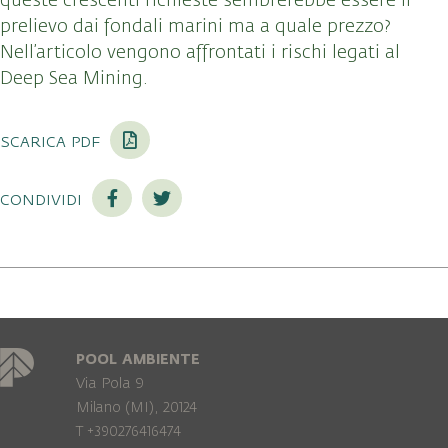
queste crescenti richieste sembrerebbe essere il
prelievo dai fondali marini ma a quale prezzo?
Nell’articolo vengono affrontati i rischi legati al
Deep Sea Mining.
scarica pdf
condividi
POOL AMBIENTE
Via Pola 9
Milano (MI), 20124
T +390276416474