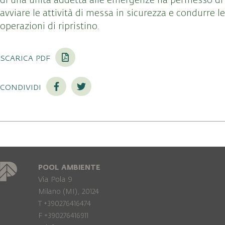
di una unità addetta alle emergenze ha permesso di
avviare le attività di messa in sicurezza e condurre le
operazioni di ripristino.
scarica pdf
condividi
POOL AMBIENTE
Via Pola 9
Milano (MI), 20124
T +390276416474
F +390276416911