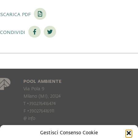
scarica pdf
condividi
POOL AMBIENTE
Via Pola 9
Milano (MI), 20124
T +390276416474
F +390276416911
@
info
Gestisci Consenso Cookie
Privacy Policy