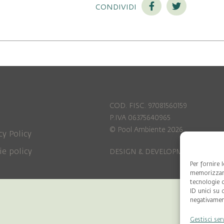
condividi
COD. FISC. 97081560159
P.IVA 06375640965
© Pool Ambiente 2026
cy Policy
ie policy
DESIGN & DEVELOPMENT by
Leftl
Per fornire 
memorizzare
tecnologie 
ID unici su 
negativament
Gestisci ser