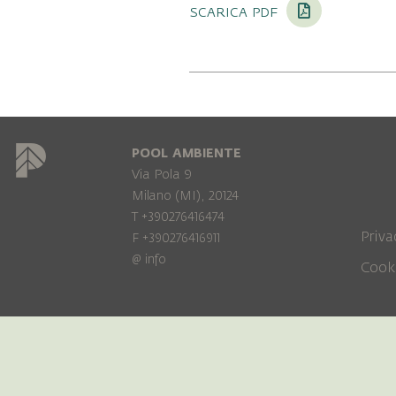
scarica pdf
POOL AMBIENTE
Via Pola 9
Milano (MI), 20124
T +390276416474
Priva
F +390276416911
@
info
Cook