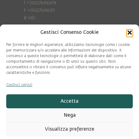
T +390276416474
F +390276416911
@
info
Gestisci Consenso Cookie
Privacy Policy
Cookie policy
Per fornire le migliori esperienze, utilizziamo tecnologie come i cookie
per memorizzare e/o accedere alle informazioni del dispositivo. Il
consenso a queste tecnologie ci permetterà di elaborare dati come il
COD. FISC. 97081560159
comportamento di navigazione o ID unici su questo sito. Non
P.IVA 06375640965
acconsentire o ritirare il consenso può influire negativamente su alcune
© Pool Ambiente 2026
caratteristiche e funzioni.
Gestisci servizi
DESIGN & DEVELOPMENT by
Leftloft
Accetta
Nega
Visualizza preferenze