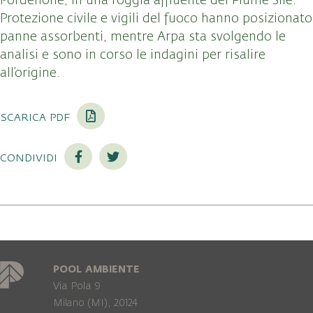
Pordenone, in una roggia affluente del Fiume Sile.
Protezione civile e vigili del fuoco hanno posizionato
panne assorbenti, mentre Arpa sta svolgendo le
analisi e sono in corso le indagini per risalire
all’origine.
scarica pdf
condividi
POOL AMBIENTE
Via Pola 9
Milano (MI), 20124