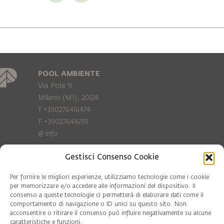
POOL AMBIENTE
Via Pola 9
Milano (MI), 20124
T +390276416474
F +390276416911
@
info
Gestisci Consenso Cookie
Privacy Policy
Cookie policy
Per fornire le migliori esperienze, utilizziamo tecnologie come i cookie
per memorizzare e/o accedere alle informazioni del dispositivo. Il
consenso a queste tecnologie ci permetterà di elaborare dati come il
COD. FISC. 97081560159
comportamento di navigazione o ID unici su questo sito. Non
P.IVA 06375640965
acconsentire o ritirare il consenso può influire negativamente su alcune
© Pool Ambiente 2026
caratteristiche e funzioni.