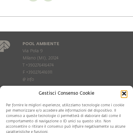
POOL AMBIENTE
Via Pola 9
Milano (MI), 20124
T +390276416474
F +390276416911
@
info
Gestisci Consenso Cookie
Privacy Policy
Cookie policy
Per fornire le migliori esperienze, utilizziamo tecnologie come i cookie
per memorizzare e/o accedere alle informazioni del dispositivo. Il
consenso a queste tecnologie ci permetterà di elaborare dati come il
COD. FISC. 97081560159
comportamento di navigazione o ID unici su questo sito. Non
P.IVA 06375640965
acconsentire o ritirare il consenso può influire negativamente su alcune
© Pool Ambiente 2026
caratteristiche e funzioni.