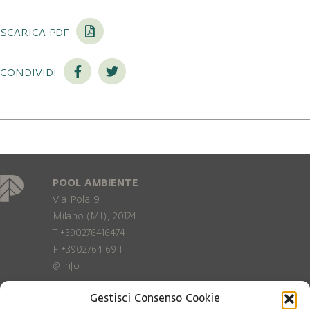
scarica pdf
condividi
POOL AMBIENTE
Via Pola 9
Milano (MI), 20124
T +390276416474
F +390276416911
@
info
Gestisci Consenso Cookie
Privacy Policy