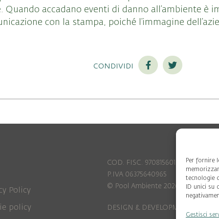
e. Quando accadano eventi di danno all’ambiente è 
unicazione con la stampa, poiché l’immagine dell’az
condividi
Per fornire 
COD. FISC. 97081560159
memorizzare
P.IVA 06375640965
tecnologie 
© Pool Ambiente 2026
ID unici su 
cy Policy
negativament
ie policy
DESIGN & DEVELOPMENT by
Leftl
Gestisci ser