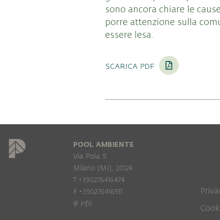
sono ancora chiare le caus
porre attenzione sulla com
essere lesa.
scarica pdf
POOL AMBIENTE
Via Pola 9
Milano (MI), 20124
T +390276416474
Priva
F +390276416911
@
info
Cook