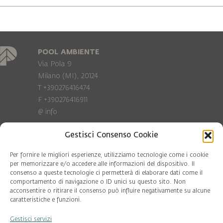
POOL AMBIENTE
Via Pola 9
Milano (MI), 20124
T +390276416474
F +390276416911
@
info
Gestisci Consenso Cookie
Privacy Policy
Cookie policy
Per fornire le migliori esperienze, utilizziamo tecnologie come i cookie
per memorizzare e/o accedere alle informazioni del dispositivo. Il
consenso a queste tecnologie ci permetterà di elaborare dati come il
COD. FISC. 97081560159
comportamento di navigazione o ID unici su questo sito. Non
P.IVA 06375640965
acconsentire o ritirare il consenso può influire negativamente su alcune
© Pool Ambiente 2026
caratteristiche e funzioni.
Gestisci servizi
DESIGN & DEVELOPMENT by
Leftloft