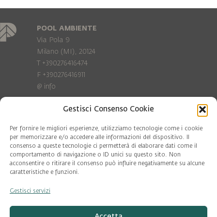
POOL AMBIENTE
Via Pola 9
Milano (MI), 20124
T +390276416474
F +390276416911
@
info
Gestisci Consenso Cookie
Privacy Policy
Cookie policy
Per fornire le migliori esperienze, utilizziamo tecnologie come i cookie
per memorizzare e/o accedere alle informazioni del dispositivo. Il
consenso a queste tecnologie ci permetterà di elaborare dati come il
COD. FISC. 97081560159
comportamento di navigazione o ID unici su questo sito. Non
P.IVA 06375640965
acconsentire o ritirare il consenso può influire negativamente su alcune
© Pool Ambiente 2026
caratteristiche e funzioni.
Gestisci servizi
DESIGN & DEVELOPMENT by
Leftloft
Accetta