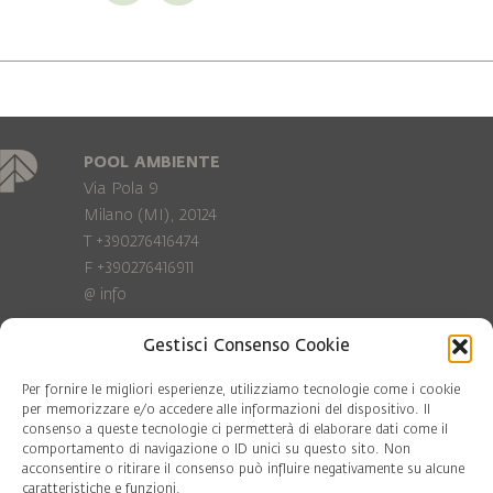
POOL AMBIENTE
Via Pola 9
Milano (MI), 20124
T +390276416474
F +390276416911
@
info
Gestisci Consenso Cookie
Privacy Policy
Cookie policy
Per fornire le migliori esperienze, utilizziamo tecnologie come i cookie
per memorizzare e/o accedere alle informazioni del dispositivo. Il
consenso a queste tecnologie ci permetterà di elaborare dati come il
COD. FISC. 97081560159
comportamento di navigazione o ID unici su questo sito. Non
P.IVA 06375640965
acconsentire o ritirare il consenso può influire negativamente su alcune
© Pool Ambiente 2026
caratteristiche e funzioni.