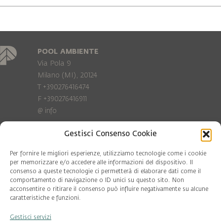
POOL AMBIENTE
Via Pola 9
Milano (MI), 20124
T +390276416474
F +390276416911
@
info
Gestisci Consenso Cookie
Privacy Policy
Cookie policy
Per fornire le migliori esperienze, utilizziamo tecnologie come i cookie
per memorizzare e/o accedere alle informazioni del dispositivo. Il
consenso a queste tecnologie ci permetterà di elaborare dati come il
COD. FISC. 97081560159
comportamento di navigazione o ID unici su questo sito. Non
P.IVA 06375640965
acconsentire o ritirare il consenso può influire negativamente su alcune
© Pool Ambiente 2026
caratteristiche e funzioni.
Gestisci servizi
DESIGN & DEVELOPMENT by
Leftloft