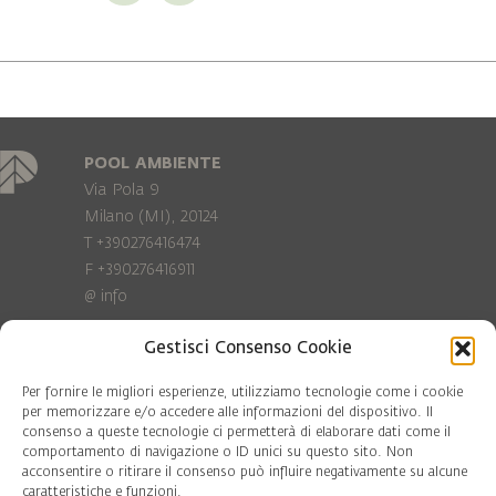
POOL AMBIENTE
Via Pola 9
Milano (MI), 20124
T +390276416474
F +390276416911
@
info
Gestisci Consenso Cookie
Privacy Policy
Cookie policy
Per fornire le migliori esperienze, utilizziamo tecnologie come i cookie
per memorizzare e/o accedere alle informazioni del dispositivo. Il
consenso a queste tecnologie ci permetterà di elaborare dati come il
COD. FISC. 97081560159
comportamento di navigazione o ID unici su questo sito. Non
P.IVA 06375640965
acconsentire o ritirare il consenso può influire negativamente su alcune
© Pool Ambiente 2026
caratteristiche e funzioni.