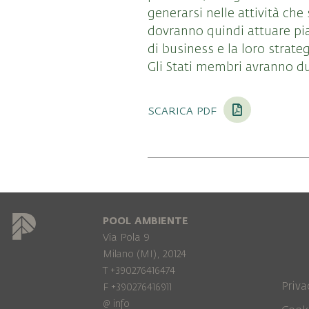
generarsi nelle attività che
dovranno quindi attuare pian
di business e la loro strate
Gli Stati membri avranno du
scarica pdf
POOL AMBIENTE
Via Pola 9
Milano (MI), 20124
T +390276416474
Priva
F +390276416911
@
info