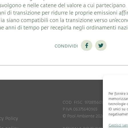
 svolgono e nelle catene del valore a cui partecipano.
i di transizione per ridurre le proprie emissioni affi
gia siano compatibili con la transizione verso un’eco
e anni di tempo per recepirla negli ordinamenti nazi
condividi
Per fornire 
memorizzare
COD. FISC. 97081560159
tecnologie 
P.IVA 06375640965
ID unici su 
negativament
© Pool Ambiente 2026
cy Policy
Gestisci ser