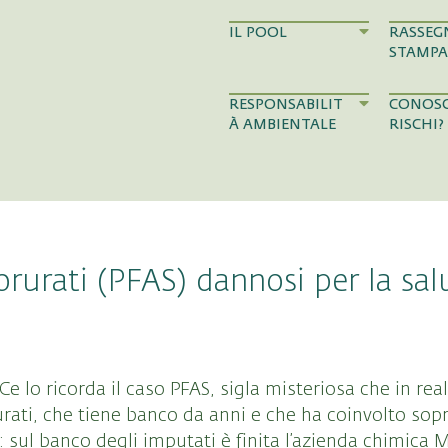
IL POOL
RASSEG
STAMPA
RESPONSABILIT
CONOSC
À AMBIENTALE
RISCHI?
rurati (PFAS) dannosi per la salu
Ce lo ricorda il caso PFAS, sigla misteriosa che in rea
rati, che tiene banco da anni e che ha coinvolto sopra
: sul banco degli imputati è finita l’azienda chimica M