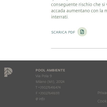
conseguente rischio che si 
accada aumentano con la ma
interrati.
scarica pdf
POOL AMBIENTE
Via Pola 9
Milano (MI), 20124
T +390276416474
Priva
F +390276416911
@
info
Cook