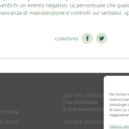
verifichi un evento negativo. La percentuale che qual
ncanza di manutenzione e controlli sui serbatoi, s
condividi
Per fornire 
COD. FISC. 97081560159
memorizzare
P.IVA 06375640965
tecnologie 
© Pool Ambiente 2026
ID unici su 
cy Policy
negativament
ie policy
DESIGN & DEVELOPMENT by
Leftl
Gestisci ser