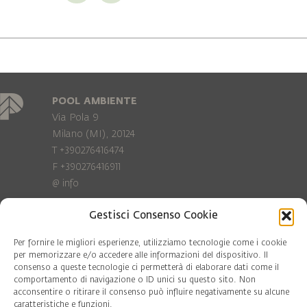
POOL AMBIENTE
Via Pola 9
Milano (MI), 20124
T +390276416474
F +390276416911
@
info
Gestisci Consenso Cookie
Privacy Policy
Cookie policy
Per fornire le migliori esperienze, utilizziamo tecnologie come i cookie
per memorizzare e/o accedere alle informazioni del dispositivo. Il
consenso a queste tecnologie ci permetterà di elaborare dati come il
COD. FISC. 97081560159
comportamento di navigazione o ID unici su questo sito. Non
P.IVA 06375640965
acconsentire o ritirare il consenso può influire negativamente su alcune
© Pool Ambiente 2026
caratteristiche e funzioni.