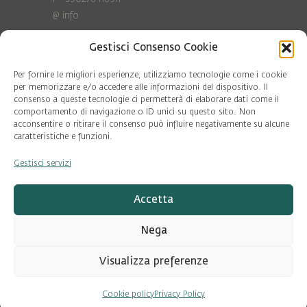
@
info
Gestisci Consenso Cookie
Privacy Policy
Cookie policy
Per fornire le migliori esperienze, utilizziamo tecnologie come i cookie
per memorizzare e/o accedere alle informazioni del dispositivo. Il
consenso a queste tecnologie ci permetterà di elaborare dati come il
COD. FISC. 97081560159
comportamento di navigazione o ID unici su questo sito. Non
P.IVA 06375640965
acconsentire o ritirare il consenso può influire negativamente su alcune
© Pool Ambiente 2026
caratteristiche e funzioni.
Gestisci servizi
DESIGN & DEVELOPMENT by
Leftloft
Accetta
Nega
Visualizza preferenze
Cookie policy
Privacy Policy