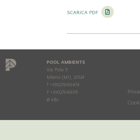
scarica pdf
POOL AMBIENTE
Via Pola 9
Milano (MI), 20124
T +390276416474
Priva
F +390276416911
@
info
Cook