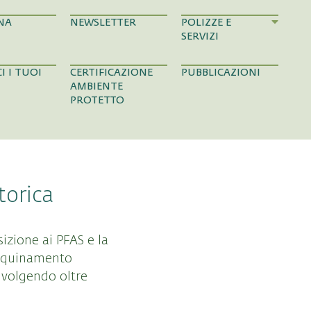
NA
NEWSLETTER
POLIZZE E
SERVIZI
I I TUOI
CERTIFICAZIONE
PUBBLICAZIONI
AMBIENTE
PROTETTO
torica
sizione ai PFAS e la
’inquinamento
nvolgendo oltre