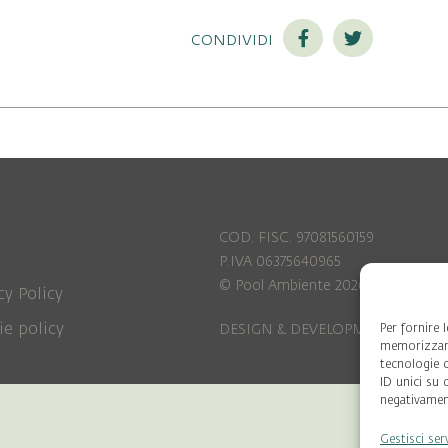
condividi
COD. FISC. 97081560159
P.IVA 06375640965
© Pool Ambiente 2026
cy Policy
ie policy
Per fornire 
DESIGN & DEVELOPMENT by
Leftl
memorizzare
tecnologie 
ID unici su 
negativament
Gestisci ser