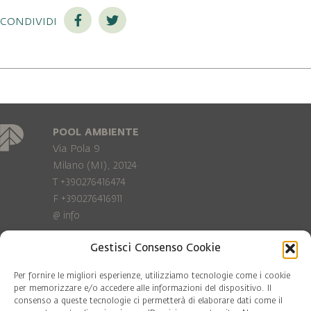
condividi
POOL AMBIENTE
Via Pola 9
Milano (MI), 20124
T +390276416474
F +390276416911
@
info
Gestisci Consenso Cookie
Privacy Policy
Cookie policy
Per fornire le migliori esperienze, utilizziamo tecnologie come i cookie
per memorizzare e/o accedere alle informazioni del dispositivo. Il
consenso a queste tecnologie ci permetterà di elaborare dati come il
COD. FISC. 97081560159