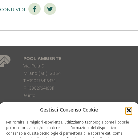
condividi
POOL AMBIENTE
Via Pola 9
Milano (MI), 20124
T +390276416474
F +390276416911
@
info
Gestisci Consenso Cookie
Privacy Policy
Cookie policy
Per fornire le migliori esperienze, utilizziamo tecnologie come i cookie
per memorizzare e/o accedere alle informazioni del dispositivo. Il
consenso a queste tecnologie ci permetterà di elaborare dati come il
COD. FISC. 97081560159