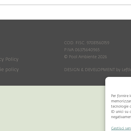
COD. FISC. 97081560159
P.IVA 06375640965
© Pool Ambiente 2026
cy Policy
ie policy
DESIGN & DEVELOPMENT by
Leftl
Per fornire 
memorizzare
tecnologie 
ID unici su 
negativament
Gestisci ser