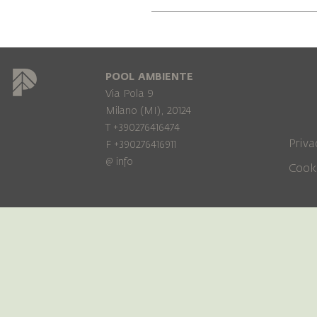
POOL AMBIENTE
Via Pola 9
Milano (MI), 20124
T +390276416474
Priva
F +390276416911
@
info
Cook