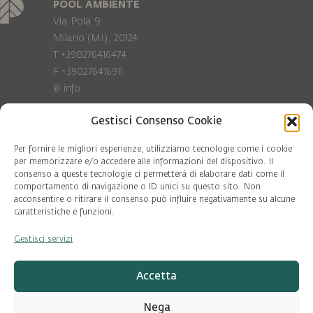
POOL AMBIENTE
Via Pola 9
Milano (MI), 20124
T +390276416474
F +390276416911
@
info
Gestisci Consenso Cookie
Privacy Policy
Cookie policy
Per fornire le migliori esperienze, utilizziamo tecnologie come i cookie
per memorizzare e/o accedere alle informazioni del dispositivo. Il
consenso a queste tecnologie ci permetterà di elaborare dati come il
COD. FISC. 97081560159
comportamento di navigazione o ID unici su questo sito. Non
P.IVA 06375640965
acconsentire o ritirare il consenso può influire negativamente su alcune
© Pool Ambiente 2026
caratteristiche e funzioni.
Gestisci servizi
DESIGN & DEVELOPMENT by
Leftloft
Accetta
Nega