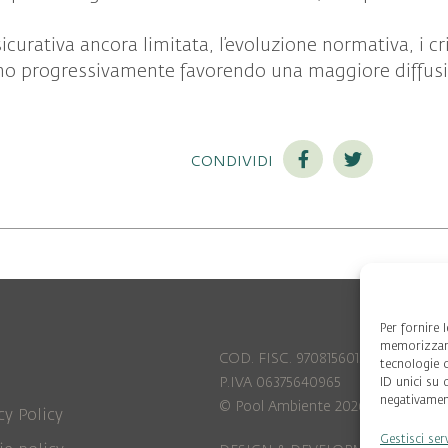
urativa ancora limitata, l’evoluzione normativa, i cri
no progressivamente favorendo una maggiore diffusi
condividi
Per fornire 
memorizzare
COD. FISC. 97081560159
tecnologie 
P.IVA 06375640965
ID unici su 
negativament
© Pool Ambiente 2026
cy Policy
Gestisci ser