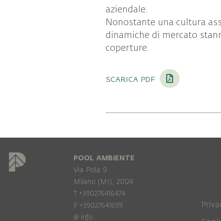
aziendale.
Nonostante una cultura assic
dinamiche di mercato stan
coperture.
scarica pdf
POOL AMBIENTE
Via Pola 9
Milano (MI), 20124
T +390276416474
Priva
F +390276416911
@
info