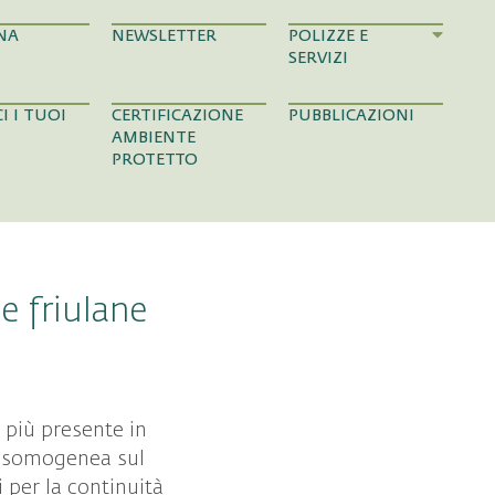
NA
NEWSLETTER
POLIZZE E
SERVIZI
I I TUOI
CERTIFICAZIONE
PUBBLICAZIONI
AMBIENTE
PROTETTO
e friulane
è più presente in
 disomogenea sul
i per la continuità