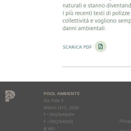
naturali e stanno diventand
I più recenti testi di poliz
collettività e vogliono sem
danni ambientali.
scarica pdf
POOL AMBIENTE
Via Pola 9
Milano (MI), 20124
T +390276416474
Priva
F +390276416911
@
info