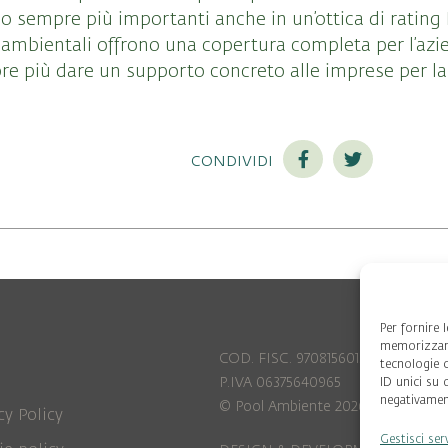
o sempre più importanti anche in un’ottica di rating 
ze ambientali offrono una copertura completa per l’azi
pre più dare un supporto concreto alle imprese per l
condividi
Per fornire 
memorizzare
COD. FISC. 97081560159
tecnologie 
P.IVA 06375640965
ID unici su 
negativament
© Pool Ambiente 2026
cy Policy
Gestisci ser