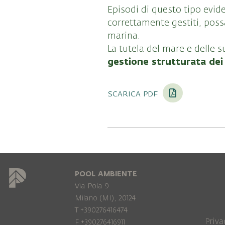
Episodi di questo tipo evi
correttamente gestiti, pos
marina.
La tutela del mare e delle 
gestione strutturata dei 
scarica pdf
POOL AMBIENTE
Via Pola 9
Milano (MI), 20124
T +390276416474
Priva
F +390276416911