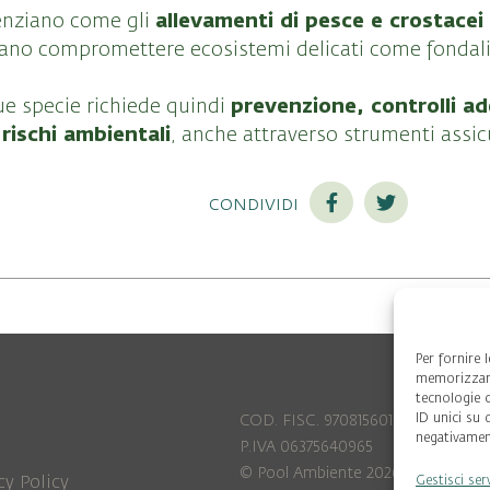
allevamenti di pesce e crostacei
denziano come gli
sano compromettere ecosistemi delicati come fondali
prevenzione, controlli a
sue specie richiede quindi
rischi ambientali
, anche attraverso strumenti assicu
condividi
Per fornire 
memorizzare
tecnologie 
ID unici su 
COD. FISC. 97081560159
negativament
P.IVA 06375640965
© Pool Ambiente 2026
cy Policy
Gestisci ser