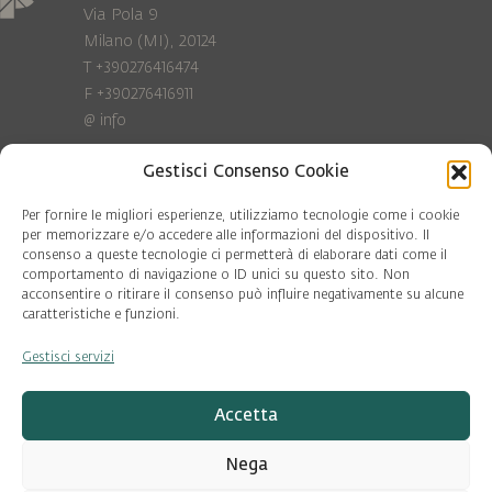
Via Pola 9
Milano (MI), 20124
T +390276416474
F +390276416911
@
info
Gestisci Consenso Cookie
Privacy Policy
Cookie policy
Per fornire le migliori esperienze, utilizziamo tecnologie come i cookie
per memorizzare e/o accedere alle informazioni del dispositivo. Il
consenso a queste tecnologie ci permetterà di elaborare dati come il
COD. FISC. 97081560159
comportamento di navigazione o ID unici su questo sito. Non
P.IVA 06375640965
acconsentire o ritirare il consenso può influire negativamente su alcune
© Pool Ambiente 2026
caratteristiche e funzioni.
Gestisci servizi
DESIGN & DEVELOPMENT by
Leftloft
Accetta
Nega