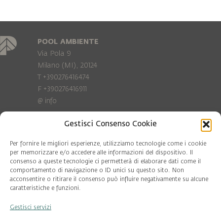
POOL AMBIENTE
Via Pola 9
Milano (MI), 20124
T +390276416474
F +390276416911
@
info
Gestisci Consenso Cookie
Privacy Policy
Cookie policy
Per fornire le migliori esperienze, utilizziamo tecnologie come i cookie
per memorizzare e/o accedere alle informazioni del dispositivo. Il
consenso a queste tecnologie ci permetterà di elaborare dati come il
COD. FISC. 97081560159
comportamento di navigazione o ID unici su questo sito. Non
P.IVA 06375640965
acconsentire o ritirare il consenso può influire negativamente su alcune
© Pool Ambiente 2026
caratteristiche e funzioni.
Gestisci servizi
DESIGN & DEVELOPMENT by
Leftloft