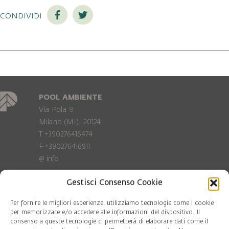
condividi
POOL AMBIENTE
Via Pola 9
Milano (MI), 20124
T +390276416474
F +390276416911
@
info
Gestisci Consenso Cookie
Privacy Policy
Cookie policy
Per fornire le migliori esperienze, utilizziamo tecnologie come i cookie
per memorizzare e/o accedere alle informazioni del dispositivo. Il
consenso a queste tecnologie ci permetterà di elaborare dati come il
COD. FISC. 97081560159