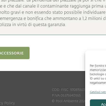
ul piazzale. La pendenza del piazzale fa poi si che i
 e che dal canale il contaminante raggiunga prima u
to gravi e non essendo stato possibile individuare i 
 emergenza e bonifica che ammontano a 1,2 milioni di
lizza in virtù di questa garanzia.
accessorie
Per fornire 
memorizzare
tecnologie 
ID unici su 
negativament
COD. FISC. 97081560159
Gestisci ser
P.IVA 06375640965
© Pool Ambiente 2026
cy Policy
Ac