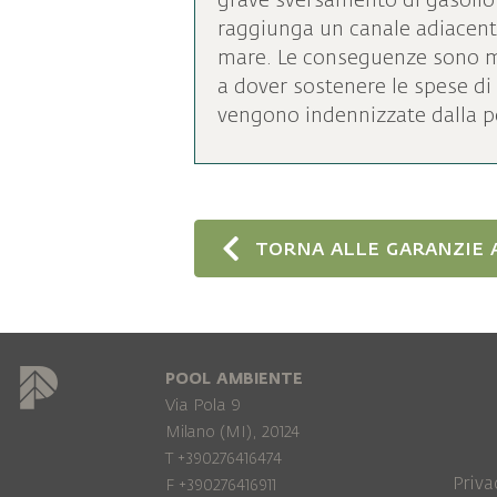
grave sversamento di gasolio s
raggiunga un canale adiacente
mare. Le conseguenze sono mol
a dover sostenere le spese di
vengono indennizzate dalla po
torna alle garanzie 
POOL AMBIENTE
Via Pola 9
Milano (MI), 20124
T +390276416474
Priva
F +390276416911