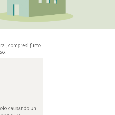
erzi, compresi furto
so.
toio causando un