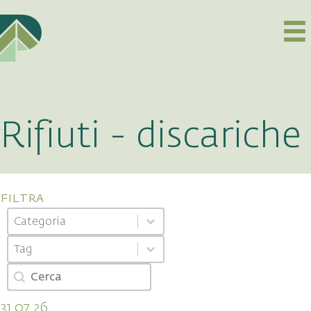
Rifiuti - discariche
filtra
Categoria
Select content
Select content
Tag
Select content
Select content
Cerca
Search content
31.07.26