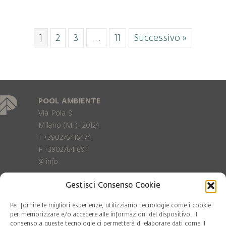
1
2
3
…
11
Successivo »
POOL AMBIENTE
Via Pola 9
Milano (MI), 20124
T +390276416474
F +390276416911
@
info
Gestisci Consenso Cookie
Privacy Policy
Cookie policy
Per fornire le migliori esperienze, utilizziamo tecnologie come i cookie
per memorizzare e/o accedere alle informazioni del dispositivo. Il
consenso a queste tecnologie ci permetterà di elaborare dati come il
COD. FISC. 97081560159