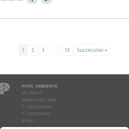
1
2
3
…
13
Successivo »
POOL AMBIENTE
Via Pola 9
Milano (MI), 20124
T +390276416474
F +390276416911
@
info